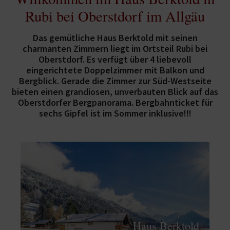
Kontakt
Rubi bei Oberstdorf im Allgäu
Fewos&Chalets
Das gemütliche Haus Berktold mit seinen
Tel.
08322 977 840
charmanten Zimmern liegt im Ortsteil Rubi bei
Oberstdorf. Es verfügt über 4 liebevoll
eingerichtete Doppelzimmer mit Balkon und
Bergblick. Gerade die Zimmer zur Süd-Westseite
bieten einen grandiosen, unverbauten Blick auf das
Oberstdorfer Bergpanorama. Bergbahnticket für
sechs Gipfel ist im Sommer inklusive!!!
Haus Berktold