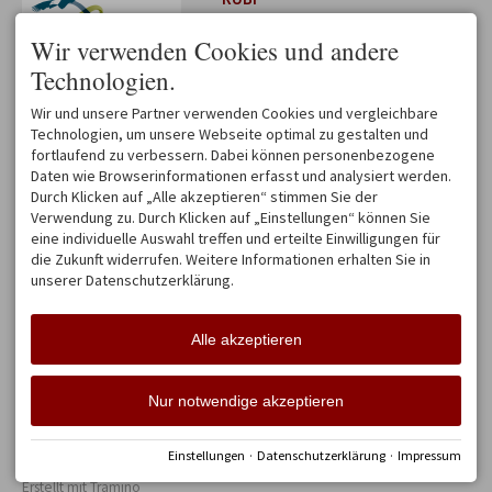
Hotel Viktoria
Wir verwenden Cookies und andere
Ferienwohnungen Anna
Ferienwohnung Ess
Technologien.
Ferienhaus Viktoria
Viktoria Chalet
Wir und unsere Partner verwenden Cookies und vergleichbare
Appartment Viktoria
Technologien, um unsere Webseite optimal zu gestalten und
Haus Berktold
Als unsere Hotelgäste haben
fortlaufend zu verbessern. Dabei können personenbezogene
Landhaus Viktoria
Sie die
Daten wie Browserinformationen erfasst und analysiert werden.
Gästehaus Alpenblick
Möglichkeit in den
Durch Klicken auf „Alle akzeptieren“ stimmen Sie der
Landhaus Enzian
Sommermonaten
Verwendung zu. Durch Klicken auf „Einstellungen“ können Sie
Haus Jasmin
das Bergbahnticket für alle
eine individuelle Auswahl treffen und erteilte Einwilligungen für
Bergbahnen
die Zukunft widerrufen. Weitere Informationen erhalten Sie in
in Oberstdorf und dem
unserer Datenschutzerklärung.
Kleinwalsertal
kostenlos vor Ort auf Ihre
Gästekarte
Alle akzeptieren
aufbuchen zu lassen.
Nur notwendige akzeptieren
Facebook
Einstellungen
·
Datenschutzerklärung
·
Impressum
Impressum
Datenschutz
Barrierefreiheit
Cookie-Einstellungen
Erstellt mit
Tramino