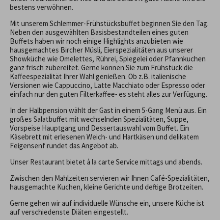
Kontakt
bestens verwöhnen.
Fewos&Chalets
Mit unserem Schlemmer-Frühstücksbuffet beginnen Sie den Tag.
Neben den ausgewählten Basisbestandteilen eines guten
Buffets haben wir noch einige Highlights anzubieten wie
Tel.
08322 977 840
hausgemachtes Bircher Müsli, Eierspezialitäten aus unserer
Showküche wie Omelettes, Rührei, Spiegelei oder Pfannkuchen
ganz frisch zubereitet. Gerne können Sie zum Frühstück die
Kaffeespezialität Ihrer Wahl genießen. Ob z.B. italienische
Versionen wie Cappuccino, Latte Macchiato oder Espresso oder
einfach nur den guten Filterkaffee- es steht alles zur Verfügung.
In der Halbpension wählt der Gast in einem 5-Gang Menü aus. Ein
großes Salatbuffet mit wechselnden Spezialitäten, Suppe,
Vorspeise Hauptgang und Dessertauswahl vom Buffet. Ein
Käsebrett mit erlesenen Weich- und Hartkäsen und delikatem
Feigensenf rundet das Angebot ab.
Unser Restaurant bietet à la carte Service mittags und abends.
Zwischen den Mahlzeiten servieren wir Ihnen Café-Spezialitäten,
hausgemachte Kuchen, kleine Gerichte und deftige Brotzeiten.
Gerne gehen wir auf individuelle Wünsche ein, unsere Küche ist
auf verschiedenste Diäten eingestellt.