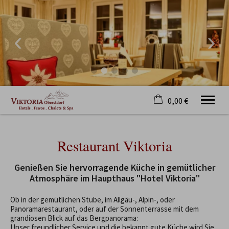
0,00 €
×
22. bis 29. August
Warenkorb ist leer
Restaurant Viktoria
2 Erwachsene
Genießen Sie hervorragende Küche in gemütlicher
Atmosphäre im Haupthaus "Hotel Viktoria"
Willkommen
Unser Haus
Ob in der gemütlichen Stube, im Allgäu-, Alpin-, oder
Panoramarestaurant, oder auf der Sonnenterrasse mit dem
Hotelservice
grandiosen Blick auf das Bergpanorama:
Oberstdorf
Unser freundlicher Service und die bekannt gute Küche wird Sie