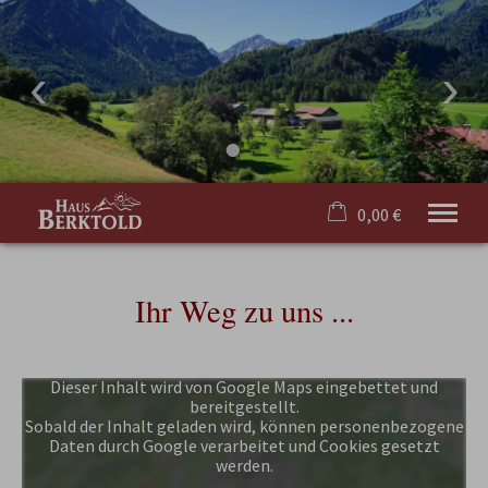
0,00 €
×
20. bis 27. August
Warenkorb ist leer
Ihr Weg zu uns ...
2 Erwachsene
Dieser Inhalt wird von Google Maps eingebettet und
Willkommen
bereitgestellt.
Unser Haus
Sobald der Inhalt geladen wird, können personenbezogene
Hotelservice
Daten durch Google verarbeitet und Cookies gesetzt
werden.
Oberstdorf